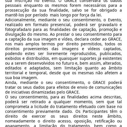
sua inscrição no Evento. O GRACE conservará os dados
pessoais enquanto os mesmos forem necessários para a
prossecução da sua finalidade, salvo se for obrigado a
mantê-los por período mais longo por força da lei.
Adicionalmente, mediante o seu consentimento, o Evento,
realizado em formato presencial, poderá ser gravada/o e
fotografada/o para as finalidades de captação, promoção e
divulgação do mesmo. Ao prestar o seu consentimento para
a captação da sua imagem e vídeo, declara ceder ao GRACE,
nos mais amplos termos por direito permitidos, todos os
direitos provenientes das imagens e vídeos captados,
podendo estes ser livremente reproduzidos, publicados,
exibidos e distribuídos, em quaisquer suportes já existentes
ou a serem desenvolvidos no futuro e, bem assim, alterados,
editados e adaptados, sem limitação quanto ao âmbito
territorial e temporal, desde que os mesmas não afetem a
sua boa imagem.
Ainda, mediante o seu consentimento, o GRACE poderá
tratar os seus dados para efeitos de envio de comunicações
de iniciativas dinamizadas pelo GRACE.
O seu consentimento, para as finalidades acima descritas,
poderá ser retirado a qualquer momento, sem que tal
comprometa a licitude do tratamento efetuado com base no
consentimento previamente dado. Os Participantes têm o
direito de exercer os seus direitos neste âmbito,
nomeadamente o direito acesso, oposição, retificação ou
apagamento, a limitação do tratamento, bem como a