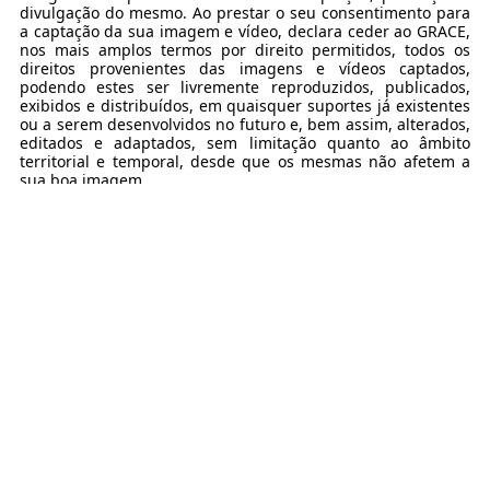
divulgação do mesmo. Ao prestar o seu consentimento para
a captação da sua imagem e vídeo, declara ceder ao GRACE,
nos mais amplos termos por direito permitidos, todos os
direitos provenientes das imagens e vídeos captados,
podendo estes ser livremente reproduzidos, publicados,
exibidos e distribuídos, em quaisquer suportes já existentes
ou a serem desenvolvidos no futuro e, bem assim, alterados,
editados e adaptados, sem limitação quanto ao âmbito
territorial e temporal, desde que os mesmas não afetem a
sua boa imagem.
Ainda, mediante o seu consentimento, o GRACE poderá
tratar os seus dados para efeitos de envio de comunicações
de iniciativas dinamizadas pelo GRACE.
O seu consentimento, para as finalidades acima descritas,
poderá ser retirado a qualquer momento, sem que tal
comprometa a licitude do tratamento efetuado com base no
consentimento previamente dado. Os Participantes têm o
direito de exercer os seus direitos neste âmbito,
nomeadamente o direito acesso, oposição, retificação ou
apagamento, a limitação do tratamento, bem como a
portabilidade dos dados, nos termos da legislação aplicável
nesta matéria, através do envio de e-mail para
rgpd@grace.pt. Têm ainda o direito de apresentar uma
reclamação para o mesmo endereço e à Comissão Nacional