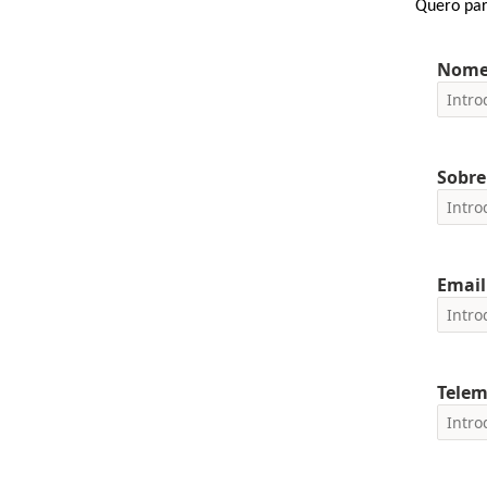
Quero part
Nom
Sobr
Email
Telem