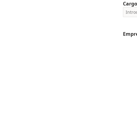
Carg
Empr
caso não
Outra
Distri
Setor