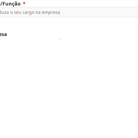
o/Função
esa
 se aplique selecione Não Associados
 empresa que não se encontre na lista
to
 da Empresa