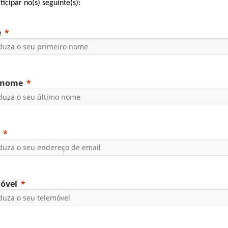
icipar no(s) seguinte(s):
e
enome
óvel