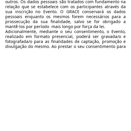
outros. Os dados pessoais são tratados com fundamento na
relação que se estabelece com os participantes através da
sua inscrição no Evento. O GRACE conservará os dados
pessoais enquanto os mesmos forem necessários para a
prossecução da sua finalidade, salvo se for obrigado a
mantê-los por período mais longo por força da lei.
Adicionalmente, mediante o seu consentimento, o Evento,
realizado em formato presencial, poderá ser gravada/o e
fotografada/o para as finalidades de captação, promoção e
divulgação do mesmo. Ao prestar o seu consentimento para
a captação da sua imagem e vídeo, declara ceder ao GRACE,
nos mais amplos termos por direito permitidos, todos os
direitos provenientes das imagens e vídeos captados,
podendo estes ser livremente reproduzidos, publicados,
exibidos e distribuídos, em quaisquer suportes já existentes
ou a serem desenvolvidos no futuro e, bem assim, alterados,
editados e adaptados, sem limitação quanto ao âmbito
territorial e temporal, desde que os mesmas não afetem a
sua boa imagem.
Ainda, mediante o seu consentimento, o GRACE poderá
tratar os seus dados para efeitos de envio de comunicações
de iniciativas dinamizadas pelo GRACE.
O seu consentimento, para as finalidades acima descritas,
poderá ser retirado a qualquer momento, sem que tal
comprometa a licitude do tratamento efetuado com base no
consentimento previamente dado. Os Participantes têm o
direito de exercer os seus direitos neste âmbito,