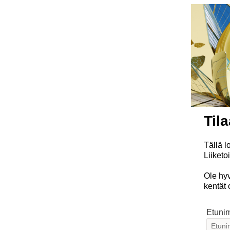
Tila
Tällä l
Liiketo
Ole hyv
kentät 
Etuni