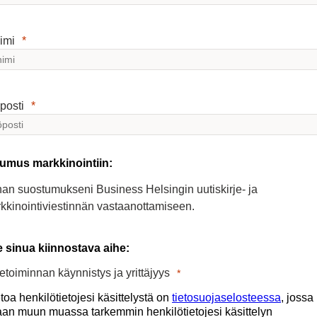
imi
posti
umus markkinointiin:
an suostumukseni Business Helsingin uutiskirje- ja
kkinointiviestinnän vastaanottamiseen.
e sinua kiinnostava aihe:
ketoiminnan käynnistys ja yrittäjyys
etoa henkilötietojesi käsittelystä on
tietosuojaselosteessa
, jossa
aan muun muassa tarkemmin henkilötietojesi käsittelyn