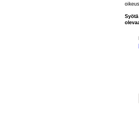
oikeus
Syötä 
oleva