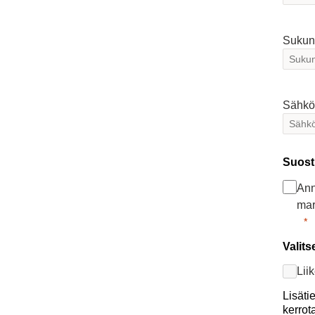
Sukun
Sähkö
Suost
Ann
mar
Valits
Lii
Lisäti
kerrot