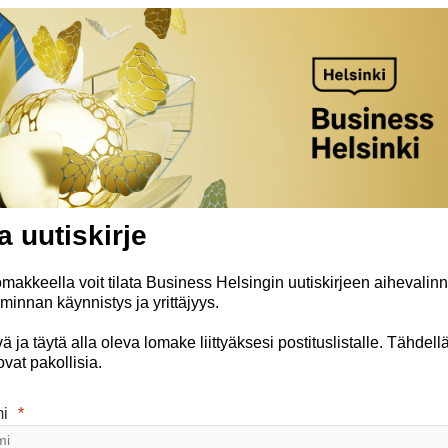
a uutiskirje
omakkeella voit tilata Business Helsingin uutiskirjeen aihevalinn
iminnan käynnistys ja yrittäjyys.
ä ja täytä alla oleva lomake liittyäksesi postituslistalle. Tähdell
ovat pakollisia.
mi