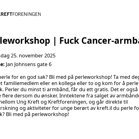
leworkshop | Fuck Cancer-arm
rsdag 25. november 2025
se:
Jan Johnsens gate 6
 perle for en god sak? Bli med på perleworkshop! Ta med de
t familiemedlem eller en kollega eller to og kom for å perle
k. Perler du minst ti armbånd, får du ett gratis. Det er også
e flere dersom du ønsker. Inntektene fra salget av armbån
mellom Ung Kreft og Kreftforeningen, og går direkte til
rskning og aktiviteter for unge berørt av kreft.il du perle f
k? Bli med på perleworkshop!