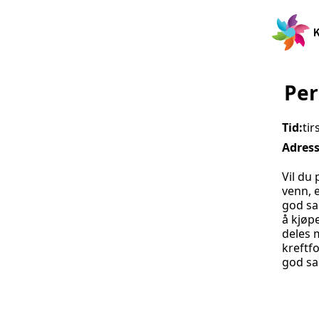
Per
Tid:
ti
Adres
Vil du
venn, e
god sa
å kjøp
deles 
kreftfo
god sa