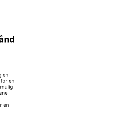
bånd
g en
 for en
 mulig
dene
or en