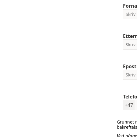
Forn
Etter
Epost
Tele
+47
Grunnet n
bekreftel
Ved påmel