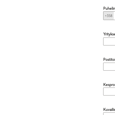
Puheli
+358
Yrityks
Postito
Kespron
Kuvaili