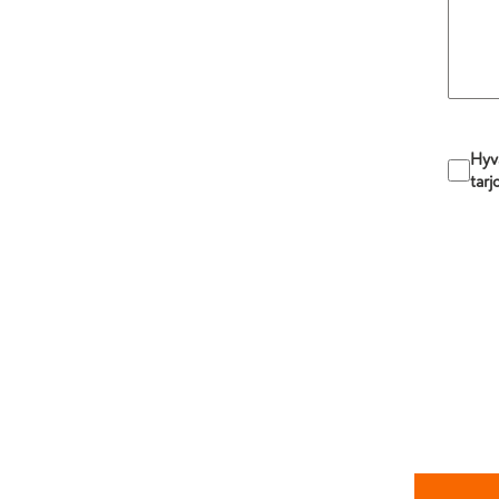
Hyv
tarj