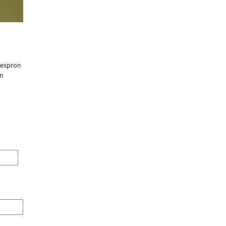
Kespron
n