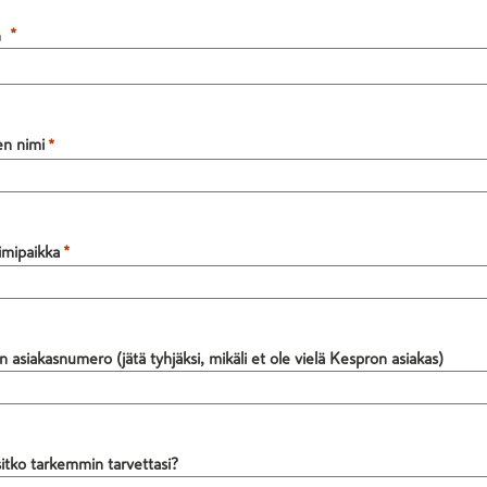
n
en nimi
imipaikka
 asiakasnumero (jätä tyhjäksi, mikäli et ole vielä Kespron asiakas)
sitko tarkemmin tarvettasi?