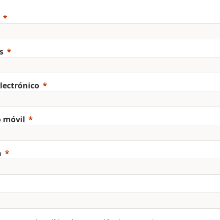
s
lectrónico
o móvil
a