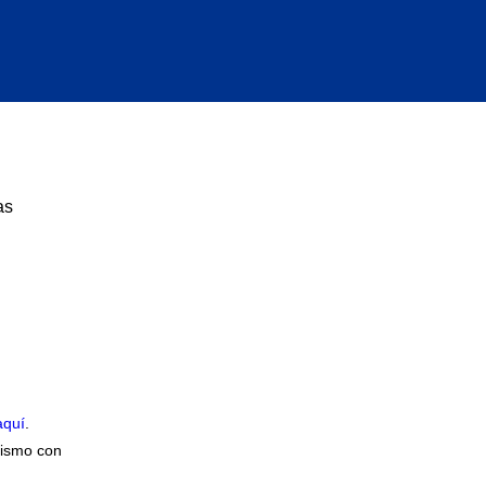
as
aquí
.
mismo con