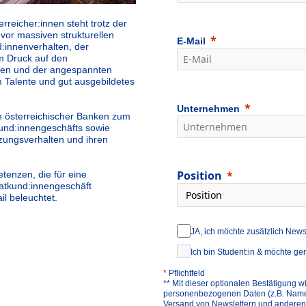
rreicher:innen steht trotz der
vor massiven strukturellen
E-Mail
innenverhalten, der
m Druck auf den
ien und der angespannten
 Talente und gut ausgebildetes
Unternehmen
n österreichischer Banken zum
kund:innengeschäfts sowie
zungsverhalten und ihren
Position
enzen, die für eine
vatkund:innengeschäft
ail beleuchtet.
JA, ich möchte zusätzlich News
Ich bin Student:in & möchte ge
*
Pflichtfeld
** Mit dieser optionalen Bestätigung wi
personenbezogenen Daten (z.B. Name, T
Versand von Newslettern und anderen