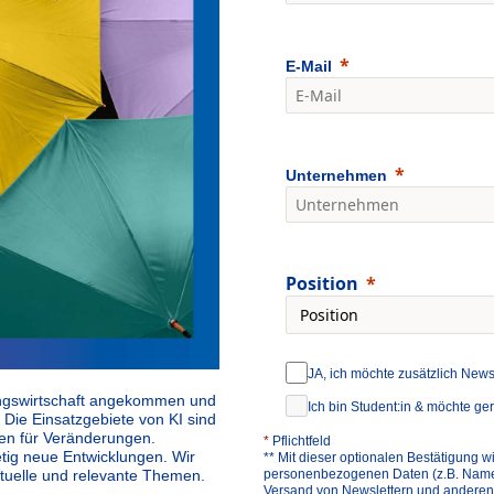
E-Mail
Unternehmen
Position
JA, ich möchte zusätzlich News
erungswirtschaft angekommen und
Ich bin Student:in & möchte ge
 Die Einsatzgebiete von KI sind
iten für Veränderungen.
*
Pflichtfeld
tetig neue Entwicklungen. Wir
** Mit dieser optionalen Bestätigung wi
personenbezogenen Daten (z.B. Name, T
ktuelle und relevante Themen.
Versand von Newslettern und anderen