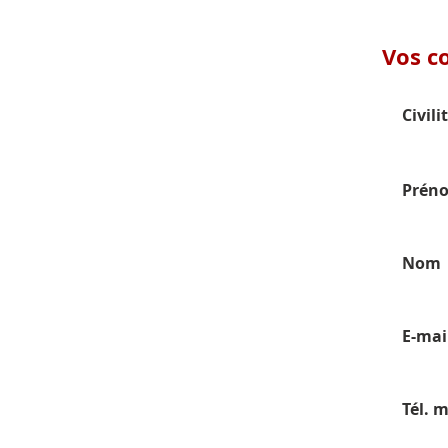
Vos c
Civili
Prén
Nom
E-mai
Tél. 