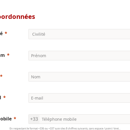
oordonnées
té
om
l
mobile
+33
En respectant le format +336 ou +337 suivi des 8 chiffres suivants, sans espace / point / tiret...