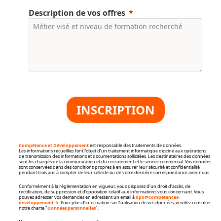
Description de vos offres
INSCRIPTION
Compétence et Développement
est responsable des traitements de données.
Les informations recueillies font l’objet d’un traitement informatique destiné aux opérations
de transmission des informations et documentations sollicitées. Les destinataires des données
sont les chargés de la communication et du recrutement et le service commercial. Vos données
sont conservées dans des conditions propres à en assurer leur sécurité et confidentialité
pendant trois ans à compter de leur collecte ou de votre dernière correspondance avec nous.
Conformément à la réglementation en vigueur, vous disposez d’un droit d’accès, de
rectification, de suppression et d’opposition relatif aux informations vous concernant. Vous
pouvez adresser vos demandes en adressant un email à
dpo@competences-
developpement.fr
.
Pour plus d’information sur l’utilisation de vos données, veuillez consulter
notre charte "
Données personnelles
".