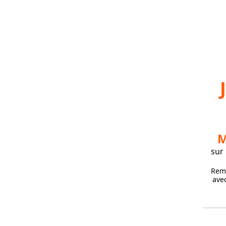
M
sur
Remp
avec