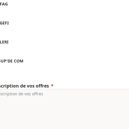
IFAG
IGEFI
ILERI
SUP'DE COM
cription de vos offres