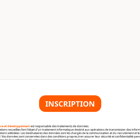
INSCRIPTION
ce et Développement
est responsable des traitements de données.
tions recueillies font l’objet d’un traitement informatique destiné aux opérations de transmission des inform
ons sollicitées. Les destinataires des données sont les chargés de la communication et du recrutement et le
. Vos données sont conservées dans des conditions propres à en assurer leur sécurité et confidentialité pen
ter de leur collecte ou de votre dernière correspondance avec nous.