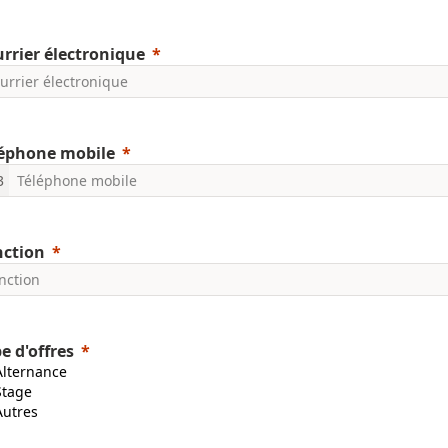
rrier électronique
léphone mobile
3
nction
e d'offres
Alternance
Stage
Autres