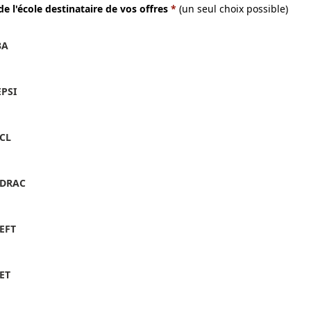
de l'école destinataire de vos offres
*
(un seul choix possible)
3A
EPSI
ICL
IDRAC
IEFT
IET