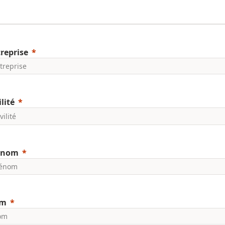
reprise
ilité
énom
m