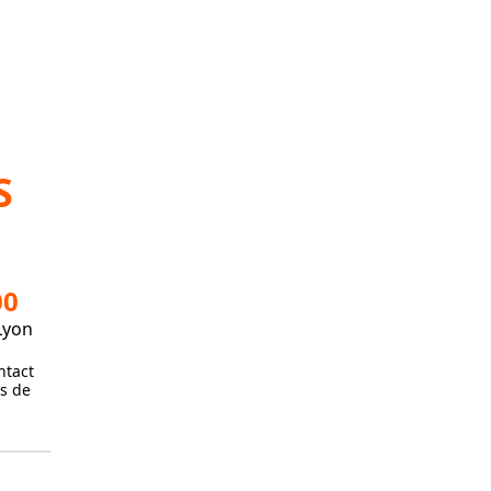
S
00
Lyon
ntact
és de