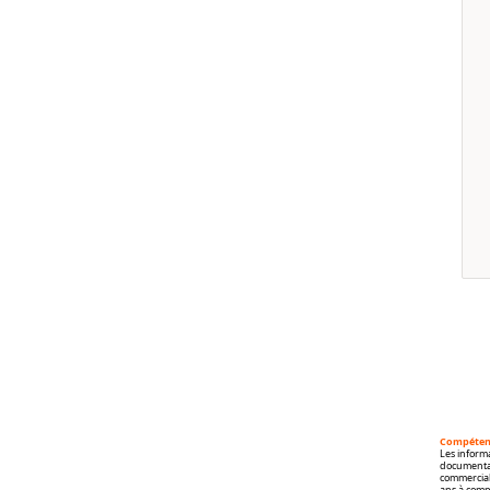
Compéten
Les informa
documentati
commercial
ans à comp