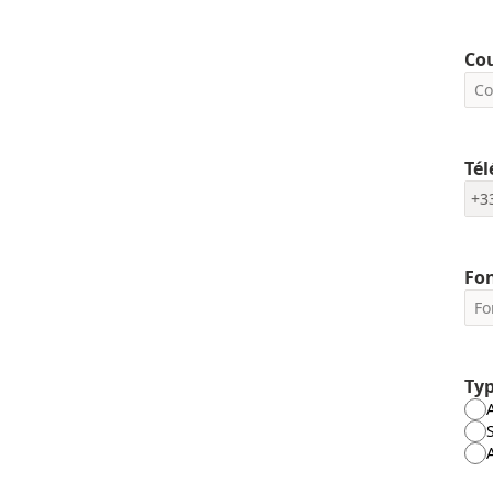
Cou
Té
+3
Fo
Typ