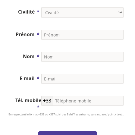
Civilité
Prénom
Nom
E-mail
Tél. mobile
+33
En respectant le format +336 ou +337 suivi des 8 chiffres suivants, sans espace / point / tiret...