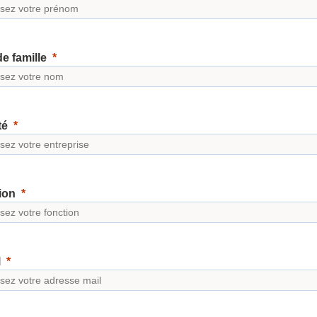
e famille
té
ion
l