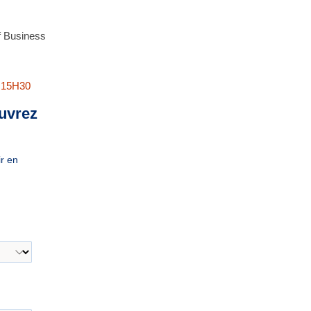
f Business
 15H30
ouvrez
r en