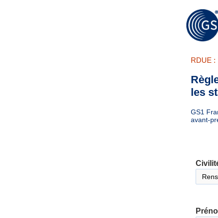
RDUE :
Règle
les s
GS1 Fran
avant-pr
Civilit
Prén