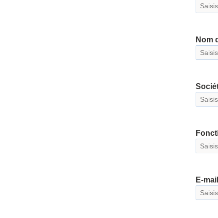
Nom d
Socié
Fonct
E-mai