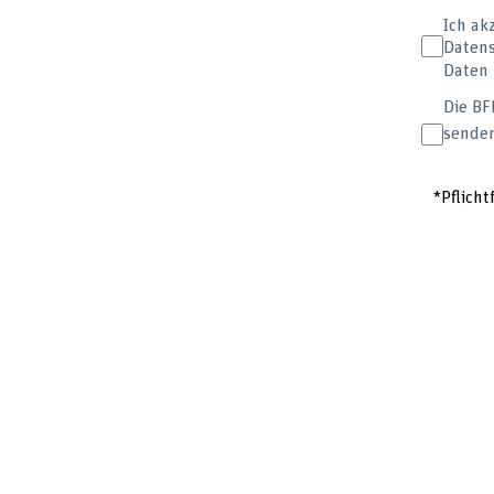
Ich ak
Datens
Daten 
Die BF
sende
*Pflicht