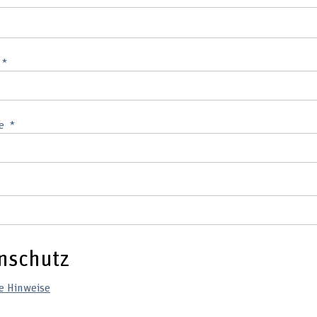
e
nschutz
e Hinweise