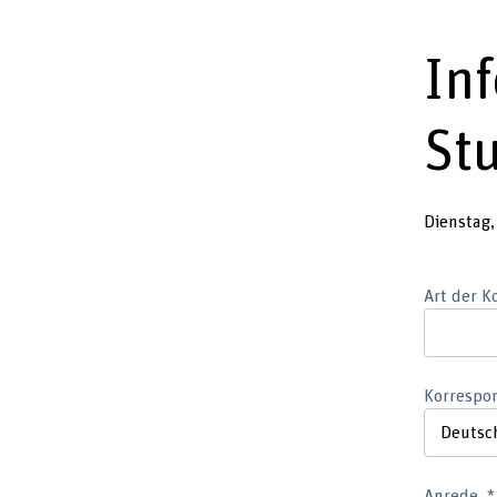
In
St
Dienstag,
Art der 
Korrespo
Anrede