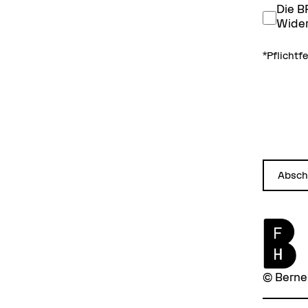
Die B
Wider
*Pflichtfe
Absch
© Bern