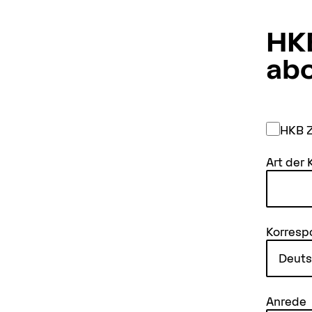
HK
abo
HKB Z
Art der
Korresp
Anrede