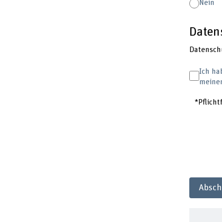
Nein
Daten
Datensch
Ich ha
meiner
*Pflicht
Absch