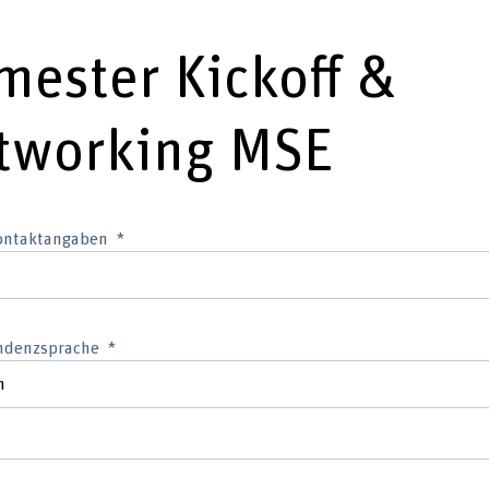
mester Kickoff &
tworking MSE
Kontaktangaben
ndenzsprache