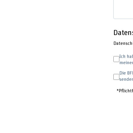
Daten
Datensch
Ich ha
meiner
Die BF
sende
*Pflicht