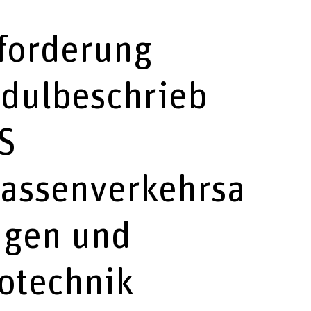
forderung
dulbeschrieb
S
rassenverkehrsa
agen und
otechnik