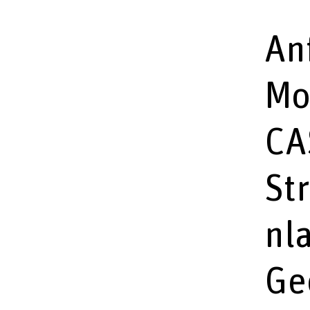
An
Mo
CA
St
nl
Ge