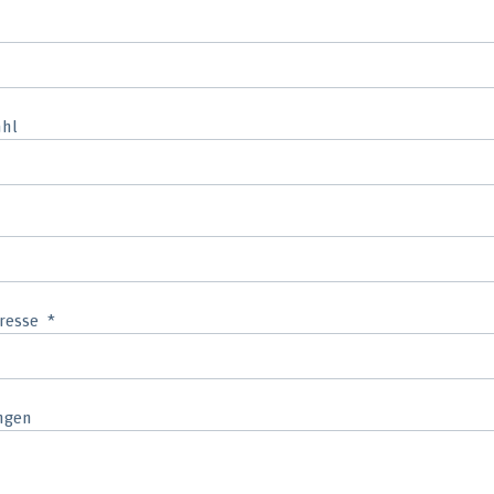
ahl
resse
ngen