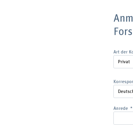
Anm
For
Art der 
Korrespo
Anrede