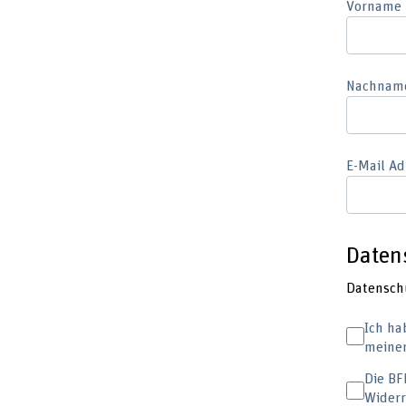
Vorname
Nachnam
E-Mail Ad
Daten
Datensch
Ich ha
meiner
Die BF
Widerr