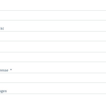
ahl
resse
ngen