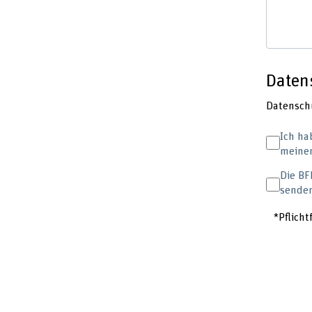
Daten
Datensch
Ich ha
meiner
Die BF
sende
*Pflicht