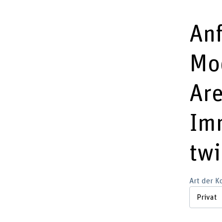
An
Mo
Are
Im
twi
Art der 