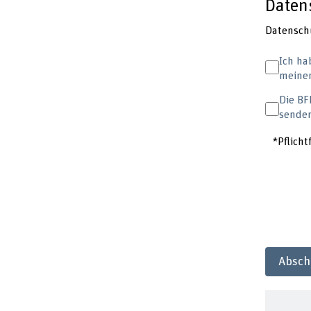
Daten
Datensch
Ich ha
meiner
Die BF
sende
*Pflicht
Absch