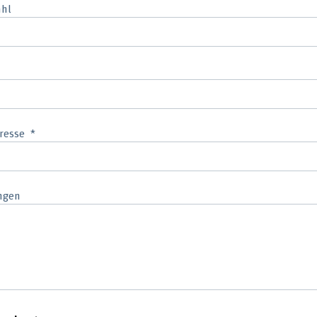
ahl
resse
ngen