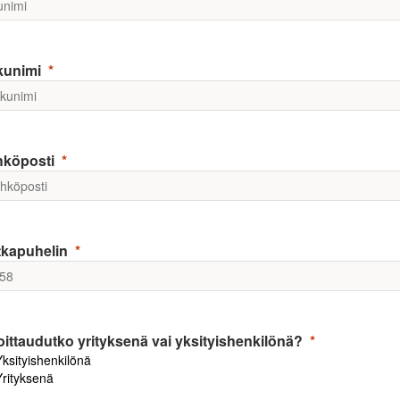
kunimi
hköposti
kapuhelin
oittaudutko yrityksenä vai yksityishenkilönä?
Yksityishenkilönä
Yrityksenä