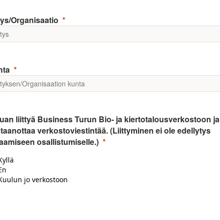
tys/Organisaatio
nta
uan liittyä Business Turun Bio- ja kiertotalousverkostoon ja
taanottaa verkostoviestintää. (Liittyminen ei ole edellytys
aamiseen osallistumiselle.)
Kyllä
En
Kuulun jo verkostoon