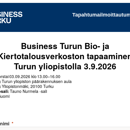
Tapahtumailmoittautu
Business Turun Bio- ja
Kiertotalousverkoston tapaamine
Turun yliopistolla 3.9.2026
orstai 03.09.2026 klo 13.00–16.00
:
Turun yliopiston päärakennuksen aula
:
Yliopistonmäki, 20100 Turku
sali:
Tauno Nurmela -sali
uomi
nimi