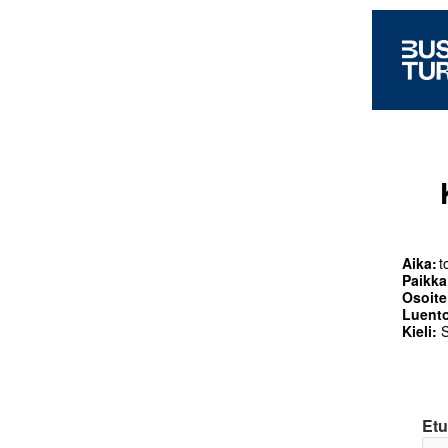
Aika:
t
Paikka
Osoite
Luento
Kieli:
S
Etu