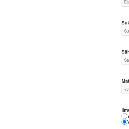
Su
Sä
Mat
Ilm