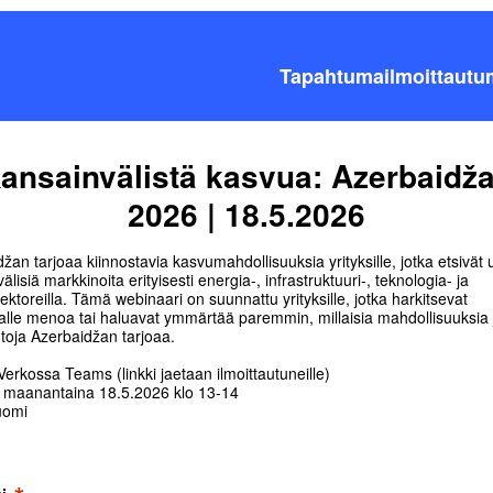
Tapahtumailmoittautu
ansainvälistä kasvua: Azerbaidž
2026 | 18.5.2026
žan tarjoaa kiinnostavia kasvumahdollisuuksia yrityksille, jotka etsivät 
älisiä markkinoita erityisesti energia-, infrastruktuuri-, teknologia- ja
ektoreilla. Tämä webinaari on suunnattu yrityksille, jotka harkitsevat
alle menoa tai haluavat ymmärtää paremmin, millaisia mahdollisuuksia 
toja Azerbaidžan tarjoaa.
erkossa Teams (linkki jaetaan ilmoittautuneille)
:
maanantaina 18.5.2026 klo 13-14
uomi