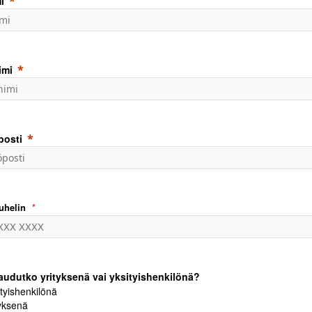
i
imi
posti
uhelin
taudutko yrityksenä vai yksityishenkilönä?
tyishenkilönä
tyksenä