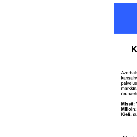
K
Azerbaid
kansainv
palvelus
markkin
reunaeh
Missä:
V
Milloin
Kieli:
s