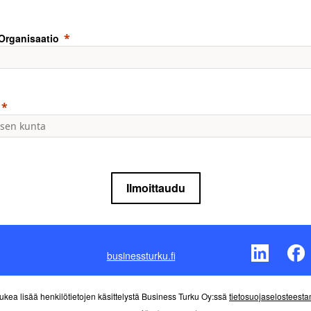
/Organisaatio
Ilmoittaudu
businessturku.fi
lukea lisää henkilötietojen käsittelystä Business Turku Oy:ssä
tietosuojaselostees