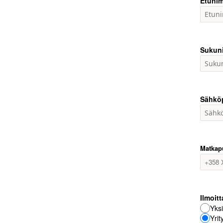
Etunim
Sukun
Sähkö
Matkap
Ilmoit
Yksi
Yri