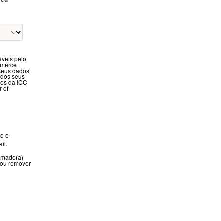
áveis pelo
ommerce
s seus dados
 dos seus
dos da ICC
 of
io e
il.
ormado(a)
r ou remover