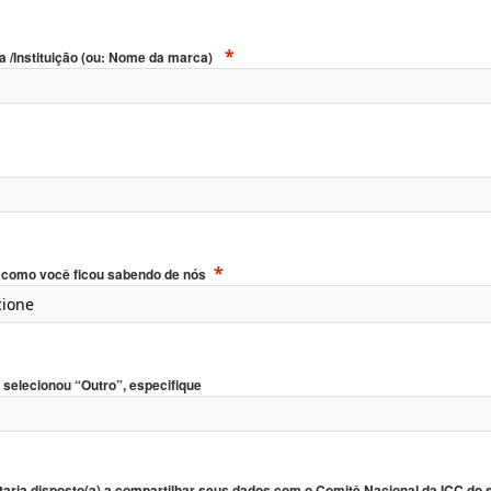
 /Instituição (ou: Nome da marca)
 como você ficou sabendo de nós
 selecionou “Outro”, especifique
taria disposto(a) a compartilhar seus dados com o Comitê Nacional da ICC do 