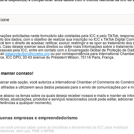
mações solicitadas neste formulário são coletadas pela ICC e pelo TikTok, respons
to dos dados, com o objetivo de realizar sua inscrição no ICC x TikTok Digital C
cê tem o direito de acessar, retificar, excluir, restringir e se opor ao tratamento do
. Caso deseje exercer seus direitos ou obter mais informações sobre o tratamento
essoais pela ICC, entre em contato com o Encarregado Global de Proteção de Da
ail
dataprotection@iccwbo.org
ou por correspondência para International Chamber
e, ICC DPO, 33 43 avenue du Président Wilson, 75116 Paris, França.
manter contato!
arcar esta opção, você autoriza a International Chamber of Commerce do Comérc
 afiliadas a utilizarem seus dados pessoais para o envio de comunicações por e ma
e abaixo os temas sobre os quais deseja receber nossos e‑mails e manter‑se inf
tícias, atualizações, produtos e serviços relacionados (você pode editar, adiciona
eferências a qualquer momento).
uenas empresas e empreendedorismo
ue você precisa saber sobre as iniciativas e ferramentas da ICC para mobilizar
dedores, start‑ups, PME e MPME.