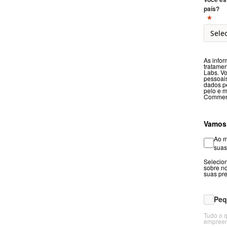
país?
As infor
tratamen
Labs. Vo
pessoais
dados p
pelo e m
Commerc
Vamos 
Ao m
suas
Selecion
sobre no
suas pr
Peq
Tudo o q
empreen