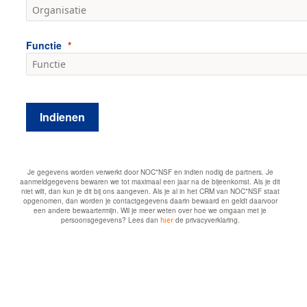
Functie
Indienen
Je gegevens worden verwerkt door NOC*NSF en indien nodig de partners. Je
aanmeldgegevens bewaren we tot maximaal een jaar na de bijeenkomst. Als je dit
niet wilt, dan kun je dit bij ons aangeven. Als je al in het CRM van NOC*NSF staat
opgenomen, dan worden je contactgegevens daarin bewaard en geldt daarvoor
een andere bewaartermijn. Wil je meer weten over hoe we omgaan met je
persoonsgegevens? Lees dan
hier
de privacyverklaring.