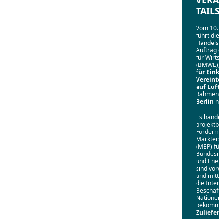
VERA
TAIL
Vom 10. 
führt di
Handels
Auftrag
für Wirt
(BMWE),
für Ein
Vereint
auf Luf
Rahmen
Berlin
n
Es hande
projekt
Förder
Markter
(MEP) f
Bundesm
und Ene
sind vor
und mit
die Inte
Beschaf
Natione
bekom
Zulief