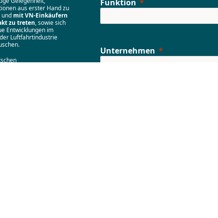
tige Gelegenheit,
Funktion
tionen aus erster Hand zu
n und
mit VN-Einkäufern
akt zu treten
, sowie sich
ue Entwicklungen im
der Luftfahrtindustrie
uschen.
Unternehmen
tschen
ehmen
konkrete
tsmöglichkeiten mit
näher zu
n
und
einen
tionsaustausch mit den
USt-IdNr.
aufspersonal zu
eisten
, umfasst das
m der Informationsreise:
INAR
Bitte geben Sie die vollständige USt-IdNr. ohne di
Abkürzung (z. B. IT, DE) des Landes an
uni findet von 13:30 bis
hr das Seminar
UN
ment Pitch: Sourcing
w’s Suppliers
statt, bei
Internetseite
ktische Tipps zum Thema
te mit den Vereinten
n“ gegeben werden.
en des Seminars werden
lnehmenden VN-