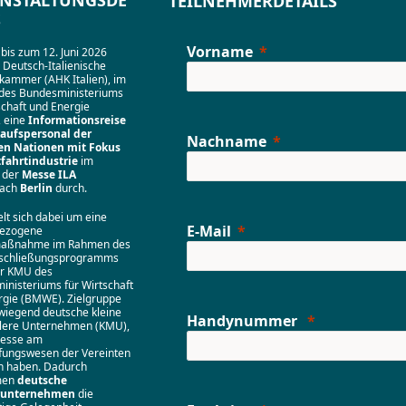
NSTALTUNGSDE
TEILNEHMERDETAILS
S
Vorname
bis zum 12. Juni 2026
e Deutsch-Italienische
kammer (AHK Italien), im
 des Bundesministeriums
schaft und Energie
 eine
Informationsreise
kaufspersonal der
Nachname
en Nationen mit Fokus
tfahrtindustrie
im
 der
Messe ILA
ach
Berlin
durch.
lt sich dabei um eine
E-Mail
bezogene
maßnahme im Rahmen des
schließungsprogramms
ür KMU des
inisteriums für Wirtschaft
rgie (BMWE). Zielgruppe
wiegend deutsche kleine
Handynummer
tlere Unternehmen (KMU),
resse am
fungswesen der Vereinten
n haben. Dadurch
men
deutsche
erunternehmen
die