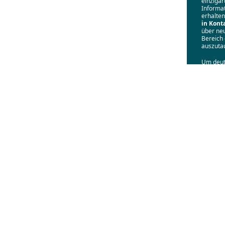
einzigar
Informa
erhalte
in Kont
über ne
Bereich 
auszuta
Um deu
Untern
Geschäf
den VN 
bringe
Informa
VN-Eink
gewährl
Program
🎤
SEM
Am 11. J
14:30 U
Procure
Tomorro
dem pra
„Geschäf
Natione
Im Rahm
die tei