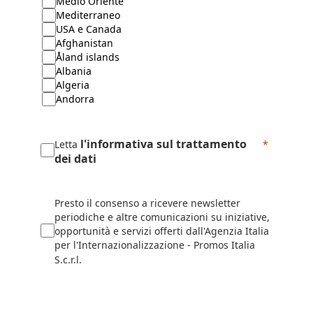
Medio Oriente
Mediterraneo
USA e Canada
Afghanistan
Åland islands
Albania
Algeria
Andorra
Angola
Anguilla
Antartide
l'informativa sul trattamento
Letta
Antigua e Barbuda
dei dati
Antille Olandesi
Arabia saudita
Arc.Svalbard e isola Jan Mayen
Presto il consenso a ricevere newsletter
Argentina
periodiche e altre comunicazioni su iniziative,
Armenia
opportunità e servizi offerti dall'Agenzia Italia
Aruba
per l'Internazionalizzazione - Promos Italia
Australia
S.c.r.l.
Austria
Azerbaigian
Bahamas
Bahrain