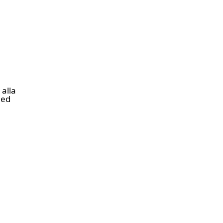
 alla
 ed