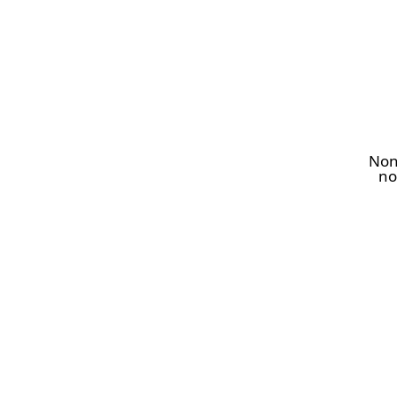
Non
no