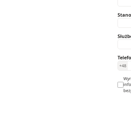
Stan
Służb
Telef
+48
Wyr
inf
bez