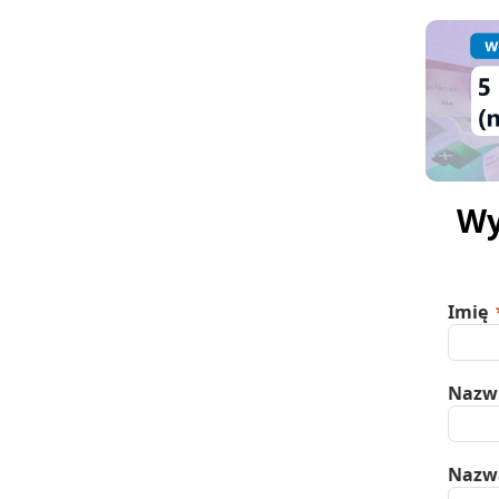
Wy
Imię
Nazw
Nazw