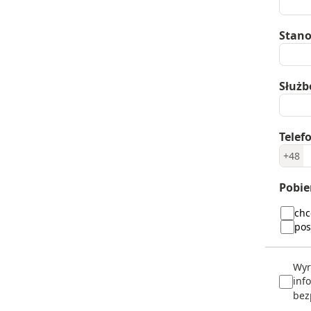
Stan
Służb
Telef
+48
Pobie
chc
pos
Wyr
inf
bez