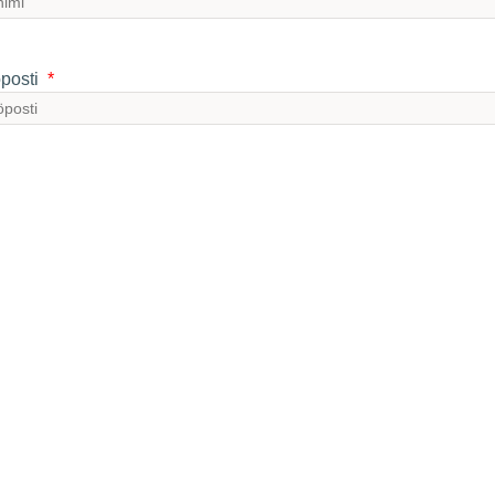
posti
isaatio
istun tapahtumaan
kan päällä
inaarin välityksellä
sruokavalio