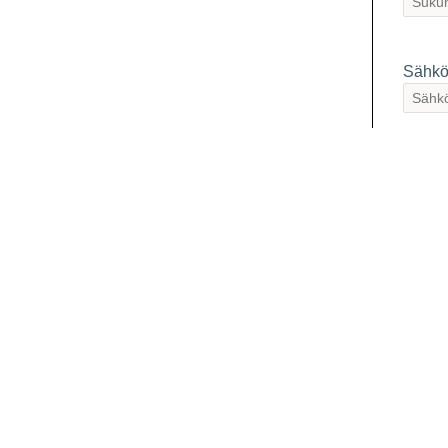
Sähkö
Organ
Osall
Pai
Web
Erikoi