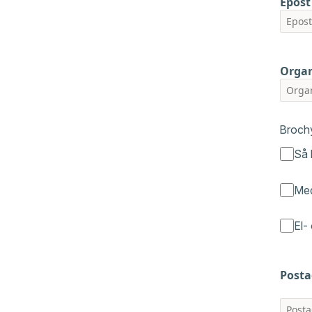
Epost
Organ
Broch
Så 
Med
El-
Posta