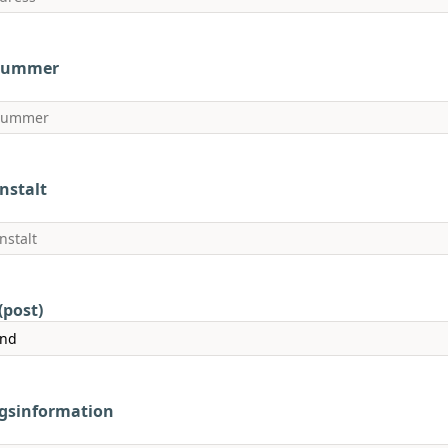
nummer
nstalt
(post)
ggsinformation