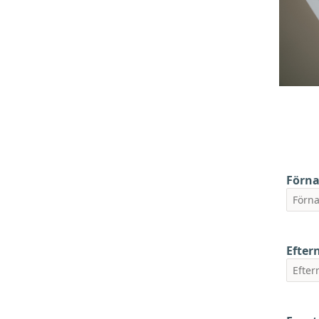
Förn
Efte