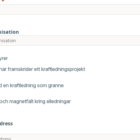
isation
yrer
här framskrider ett kraftledningsprojekt
 en kraftledning som granne
 och magnetfält kring elledningar
dress