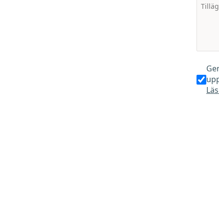
Gen
upp
Läs