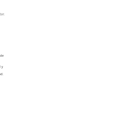
ar.
 de
d y
ad.