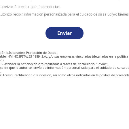
utorización recibir boletín de noticias.
utorizo recibir información personalizada para el cuidado de su salud y/o bienest
Enviar
ión básica sobre Protección de Datos
ble: HM HOSPITALES 1989, S.A., y/o sus empresas vinculadas (detalladas en la
política
ad
)
: - Atender la petición de cita realizadas a través del formulario "Enviar".
caso de que lo autorice, envío de información personalizada para el cuidado de su salu
.
 Acceso, rectificación o supresión, así como otros indicados en la política de privacid