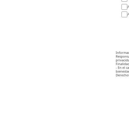
A
A
Informac
Responsa
privacid
Finalidad
- En el 
bienestar
Derechos: