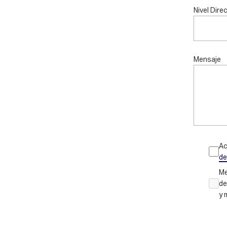
Nivel Dire
Mensaje
Ac
de
Me
de
y 