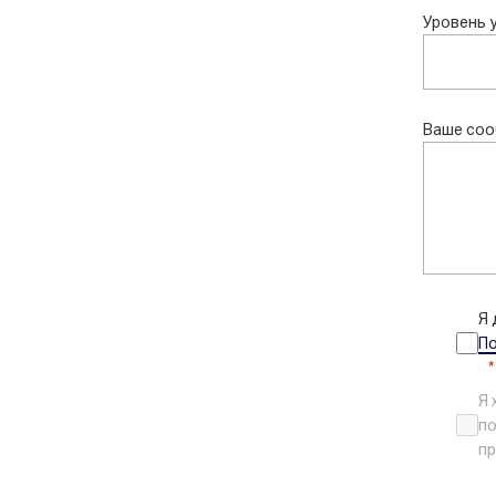
Уровень 
Ваше со
Я 
П
Я 
по
пр