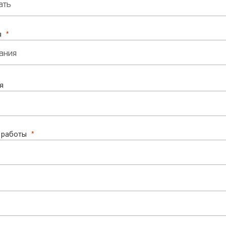
я
я
 работы