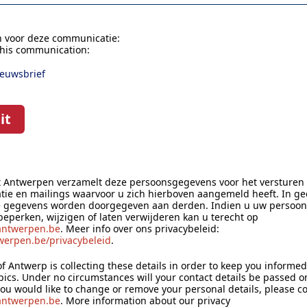
n voor deze communicatie:
this communication:
ieuwsbrief
it
it Antwerpen verzamelt deze persoonsgegevens voor het versturen
ie en mailings waarvoor u zich hierboven aangemeld heeft. In ge
e gegevens worden doorgegeven aan derden. Indien u uw persoo
 beperken, wijzigen of laten verwijderen kan u terecht op
antwerpen.be
. Meer info over ons privacybeleid:
erpen.be/privacybeleid
.
of Antwerp is collecting these details in order to keep you informe
pics. Under no circumstances will your contact details be passed on
 you would like to change or remove your personal details, please c
antwerpen.be
. More information about our privacy