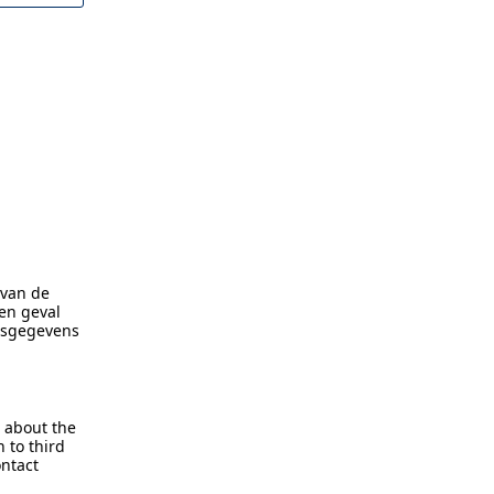
 van de
en geval
nsgegevens
d about the
 to third
ontact