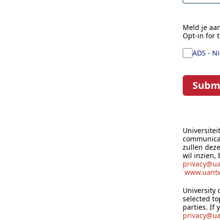
Meld je aa
Opt-in for 
ADS - N
Subm
Universite
communicat
zullen dez
wil inzien,
privacy@u
www.uantw
University 
selected to
parties. If
privacy@u