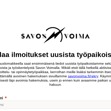
laa ilmoitukset uusista työpaikoi
ilauslomakkeella saat ensimmäisenä tiedot uusista työpaikoistamme sekä
oista ja työskentelystä Savon Voimalla. Mikäli etsit tällä hetkellä aktiivise
oittelu- tai opinnäytetyöpaikkaa, kerrothan meille lisäksi tarkemmin itse
ättämällä avoimen hakemuksen sivuillamme
savonvoima.fi/rekry
. Käym
lisesti läpi avoimia hakemuksia, usein jo ennen kuin avaamme paikan u
hakuun.
mi