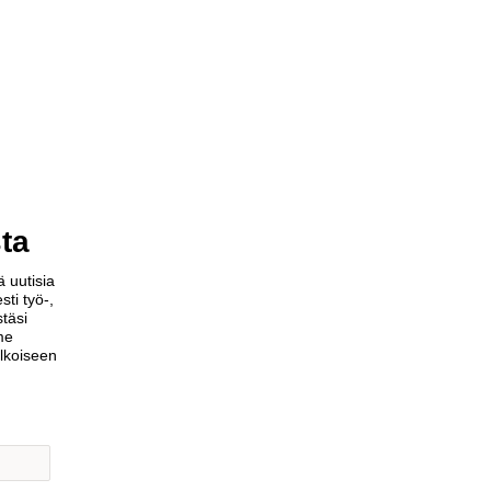
sta
 uutisia
sti työ-,
stäsi
me
lkoiseen