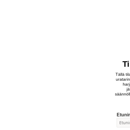
Ti
Tällä t
uratarin
harj
j
säännöl
Etuni