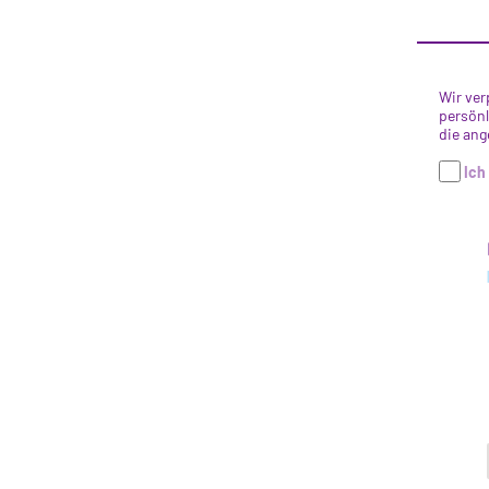
Wir ver
persönl
die ang
Ich