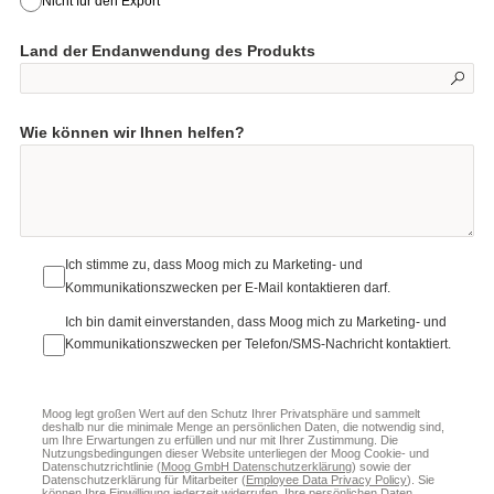
Nicht für den Export
Land der Endanwendung des Produkts
Wie können wir Ihnen helfen?
Ich stimme zu, dass Moog mich zu Marketing- und
Kommunikationszwecken per E-Mail kontaktieren darf.
Ich bin damit einverstanden, dass Moog mich zu Marketing- und
Kommunikationszwecken per Telefon/SMS-Nachricht kontaktiert.
Moog legt großen Wert auf den Schutz Ihrer Privatsphäre und sammelt
deshalb nur die minimale Menge an persönlichen Daten, die notwendig sind,
um Ihre Erwartungen zu erfüllen und nur mit Ihrer Zustimmung. Die
Nutzungsbedingungen dieser Website unterliegen der Moog Cookie- und
Datenschutzrichtlinie
(
Moog GmbH Datenschutzerklärung
) sowie der
Datenschutzerklärung für Mitarbeiter (
Employee Data Privacy Policy
). Sie
können Ihre Einwilligung jederzeit widerrufen. Ihre persönlichen Daten