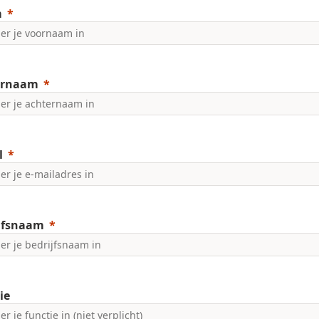
m
ernaam
l
jfsnaam
ie