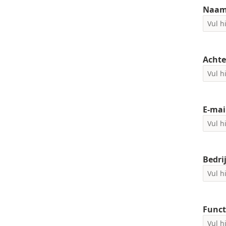
Naa
Acht
E-mai
Bedri
Funct