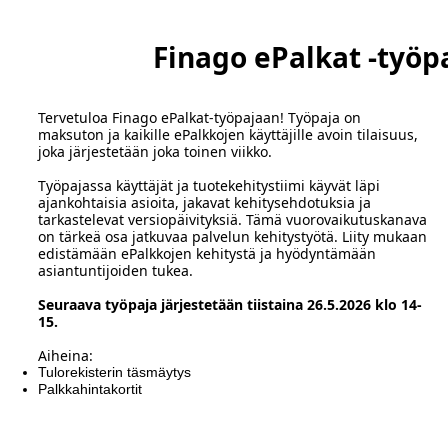
Finago ePalkat -työp
Tervetuloa Finago ePalkat-työpajaan! Työpaja on
maksuton ja kaikille ePalkkojen käyttäjille avoin tilaisuus,
joka järjestetään joka toinen viikko.
Työpajassa käyttäjät ja tuotekehitystiimi käyvät läpi
ajankohtaisia asioita, jakavat kehitysehdotuksia ja
tarkastelevat versiopäivityksiä. Tämä vuorovaikutuskanava
on tärkeä osa jatkuvaa palvelun kehitystyötä. Liity mukaan
edistämään ePalkkojen kehitystä ja hyödyntämään
asiantuntijoiden tukea.
Seuraava työpaja järjestetään tiistaina 26.5.2026 klo 14-
15.
Aiheina:
Tulorekisterin täsmäytys
Palkkahintakortit