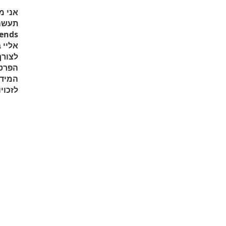
תעשה 
rends
אליי 
לצורך
הפרטי
המידע
לזכויו