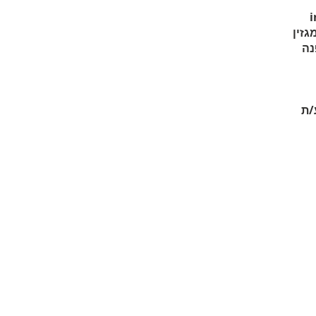
inf
גזין
נה
/ת