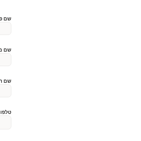
שם פ
שם מ
שם ח
טלפון 