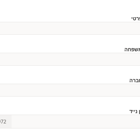
רטי
שפחה
ברה
נייד
972