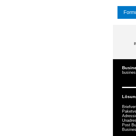
Formu
I
Busine
busines
Lösun
Briefve
Paketv
Adressi
Unadres
Post Bu
Busines