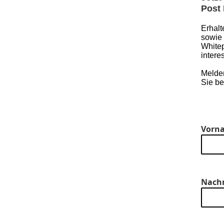
Post
Erhalt
sowie
Whitep
intere
Melden
Sie be
Vorn
Nach