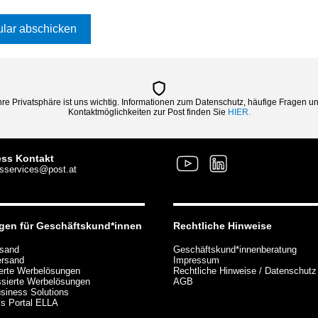
lar abschicken
hre Privatsphäre ist uns wichtig. Informationen zum Datenschutz, häufige Fragen u
Kontaktmöglichkeiten zur Post finden Sie
HIER.
ss Kontakt
sservices@post.at
gen für Geschäftskund*innen
Rechtliche Hinweise
rsand
Geschäftskund*innenberatung
ersand
Impressum
erte Werbelösungen
Rechtliche Hinweise / Datenschutz
sierte Werbelösungen
AGB
siness Solutions
s Portal ELLA