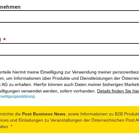
rnehmen
l
 erteile hiermit meine Einwilligung zur Verwendung meiner personenbe
en, um Informationen über Produkte und Dienstleistungen der Österrei
t AG zu erhalten. Hierfür können auch Daten meiner bisherigen Market
willigungen verwendet werden, sofern vorhanden.
Details finden Sie hie
nwilligungserklärung
 möchte die
Post Business News
, sowie Informationen zu B2B Produk
vices und Einladungen zu Veranstaltungen der Österreichischen Post 
lten