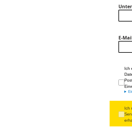
Unte
E-Mai
Ich
Dat
Pos
Ein
Ei
Ich
Ser
erha