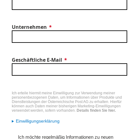
Unternehmen
Geschäftliche E-Mail
Ich erteile hiermit meine Einwilligung zur Verwendung meiner
personenbezogenen Daten, um Informationen über Produkte und
Dienstleistungen der Österreichische Post AG zu erhalten. Hierfür
können auch Daten meiner bisherigen Marketing-Einwilligungen
verwendet werden, sofern vorhanden.
Details finden Sie hier.
Einwilligungserklärung
Ich möchte regelmäßig Informationen zu neuen