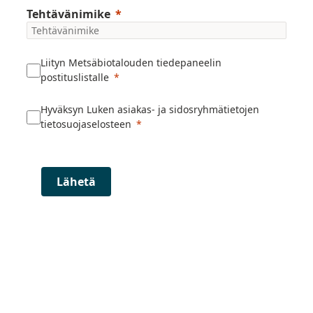
Tehtävänimike
Liityn Metsäbiotalouden tiedepaneelin
postituslistalle
Hyväksyn Luken asiakas- ja sidosryhmätietojen
tietosuojaselosteen
Lähetä