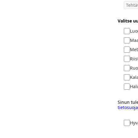
Valitse u
Lu
Maa
Met
Riis
Ruo
Kal
Hal
Sinun tul
tietosuoj
Hyv