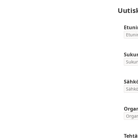
Uutis
Etuni
Suku
Sähkö
Organ
Teht