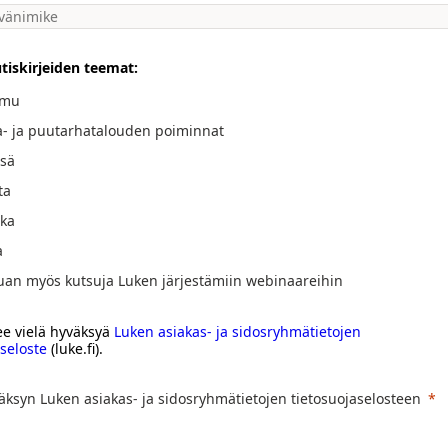
utiskirjeiden teemat:
omu
- ja puutarhatalouden poiminnat
sä
ta
ka
a
uan myös kutsuja Luken järjestämiin webinaareihin
ee vielä hyväksyä
Luken asiakas- ja sidosryhmätietojen
aseloste
(luke.fi).
äksyn Luken asiakas- ja sidosryhmätietojen tietosuojaselosteen