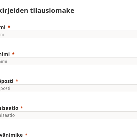
kirjeiden tilauslomake
mi
nimi
posti
isaatio
ävänimike