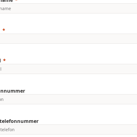
name
a
l
fonnummer
ltelefonnummer