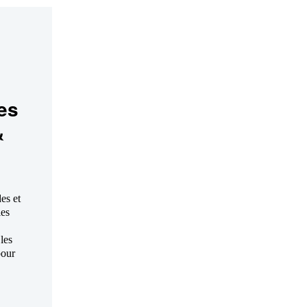
es
&
es et
les
les
pour