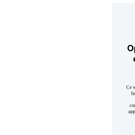
O
Ce w
fa
co
app