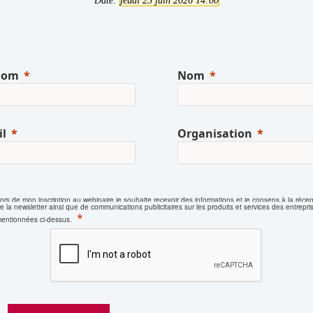
Date:
jeudi 25 juin 2026 14:00
nom
Nom
l
Organisation
ors de mon inscription au webinaire je souhaite recevoir des informations et je consens à la récep
e la newsletter ainsi que de communications publicitaires sur les produits et services des entrepri
entionnées ci-dessus.