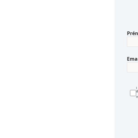
Pré
Emai
L
d
m